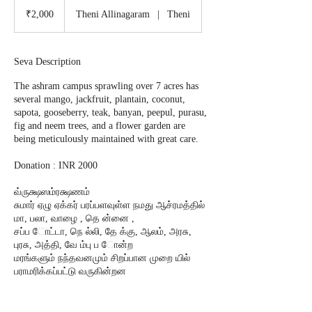
2,000
Indian
₹2,000
Theni Allinagaram
|
Theni
rupees
Seva Description
The ashram campus sprawling over 7 acres has
several mango, jackfruit, plantain, coconut,
sapota, gooseberry, teak, banyan, peepul, purasu,
fig and neem trees, and a flower garden are
being meticulously maintained with great care.
Donation : INR 2000
வ்ருக்ஷஸம்ரக்ஷணம்
சுமார் ஏழு ஏக்கர் பரப்பளவுள்ள நமது ஆச்ரமத்தில்
மா, பலா, வாழை , தெ ன்னை ,
சப்ப ோட்டா, நெ ல்லி, தே க்கு, ஆலம், அரசு,
புரசு, அத்தி, வே ம்பு ப ோன்ற
மரங்களும் நந்தவனமும் சிறப்பான முறை யில்
பராமரிக்கப்பட்டு வருகின்றன
நன்கொடை : ரூ 2000