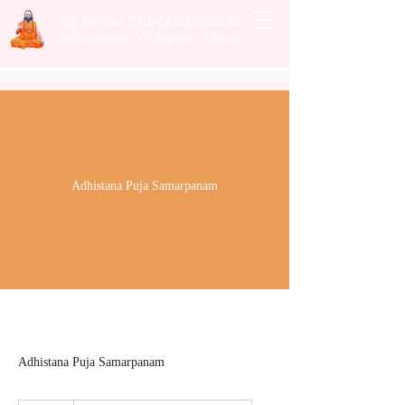
Sri Swami Chidbhavananda
Ashramam, Vedapuri, Theni
Adhistana Puja Samarpanam
Adhistana Puja Samarpanam