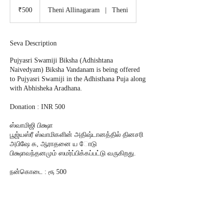
500
Indian
₹500
Theni Allinagaram
|
Theni
rupees
Seva Description
Pujyasri Swamiji Biksha (Adhishtana
Naivedyam) Biksha Vandanam is being offered
to Pujyasri Swamiji in the Adhisthana Puja along
with Abhisheka Aradhana.
Donation : INR 500
ஸ்வாமிஜி பிக்ஷா
பூஜ்யஸ்ரீ ஸ்வாமிகளின் அதிஷ்டானத்தில் தினசரி
அபிஷே க, ஆராதனை ய ோடு
பிக்ஷாவந்தனமும் ஸமர்ப்பிக்கப்பட்டு வருகிறது.