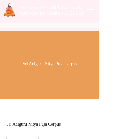
Sri Swami Chidbhavananda
Ashramam, Vedapuri, Theni
Sri Adiguru Nitya Puja Corpus
Sri Adiguru Nitya Puja Corpus