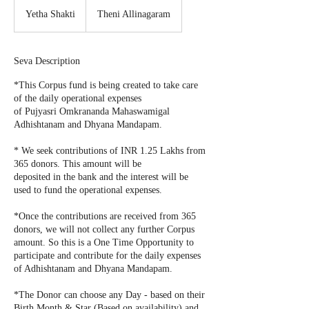
Yetha
Shakti
Yetha Shakti
Theni Allinagaram
Seva Description
*This Corpus fund is being created to take care
of the daily operational expenses
of Pujyasri Omkrananda Mahaswamigal
Adhishtanam and Dhyana Mandapam.
* We seek contributions of INR 1.25 Lakhs from
365 donors. This amount will be
deposited in the bank and the interest will be
used to fund the operational expenses.
*Once the contributions are received from 365
donors, we will not collect any further Corpus
amount. So this is a One Time Opportunity to
participate and contribute for the daily expenses
of Adhishtanam and Dhyana Mandapam.
*The Donor can choose any Day - based on their
Birth Month & Star (Based on availability) and