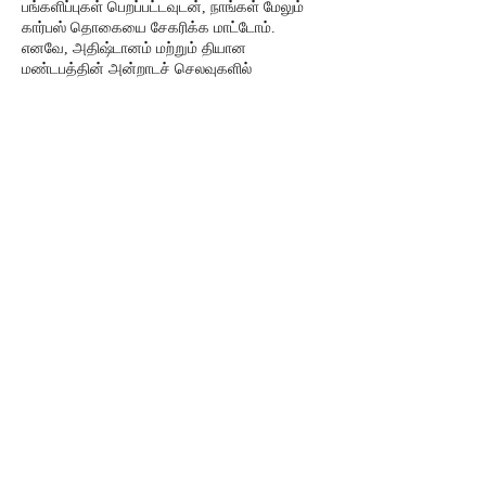
பங்களிப்புகள் பெறப்பட்டவுடன், நாங்கள் மேலும்
கார்பஸ் தொகையை சேகரிக்க மாட்டோம்.
எனவே, அதிஷ்டானம் மற்றும் தியான
மண்டபத்தின் அன்றாடச் செலவுகளில்
பங்குபெறவும் பங்களிக்கவும் இது ஒருமுறை
வாய்ப்பு.
*நன்கொடையாளர் எந்த நாளையும் தேர்வு
செய்யலாம் - அவர்களின் பிறந்த மாதம் மற்றும்
நட்சத்திரத்தின் அடிப்படையில் (கிடைக்கும்
அடிப்படையில்) மற்றும் நன்கொடையாளர் மற்றும்
குடும்பத்தின் சார்பாக சிறப்பு சங்கல்பங்கள்
செய்யப்படும். அவர்களின் இந்திய முகவரிக்கு
பிரசாதம் வழங்கப்படும். எனவே உங்கள் பங்களிப்பு
விவரங்கள், பெயர் விவரங்கள், நட்சத்திரம்,
வாட்ஸ்அப் எண் மற்றும் இந்திய முகவரி
ஆகியவற்றை வழங்குவதை உறுதி செய்யவும்.