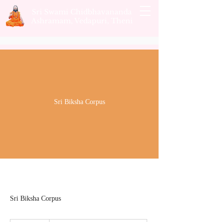
Sri Swami Chidbhavananda
Ashramam, Vedapuri, Theni
Sri Biksha Corpus
Sri Biksha Corpus