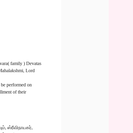
vara( family ) Devatas
 Mahalakshmi, Lord
l be performed on
llment of their
், ஸ்ரீவிநாயகர்,