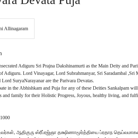
ni Allinagaram
n
secrated Adiguru Sri Prajna Dakshinamurti as the Main Deity and Pari
of Adiguru. Lord Vinayagar, Lord Subrahmanyar, Sri Saradambal ,Sri
 Lord SuryaNarayanar are the Parivara Devatas.
pate in the Abhishkam and Puja for any of these Deities Sankalpam wil
 and family for their Holistic Progress, Joyous, healthy living, and fulfi
 1000
அவர்கள், ஆதிகுரு ஸ்ரீப்ரஜ்ஞா தக்ஷிணாமூர்த்தியை ப்ரதாந தெய்வமாகவும