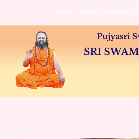
Home
About
Swamiji's 
Pujyasri
SRI SWA