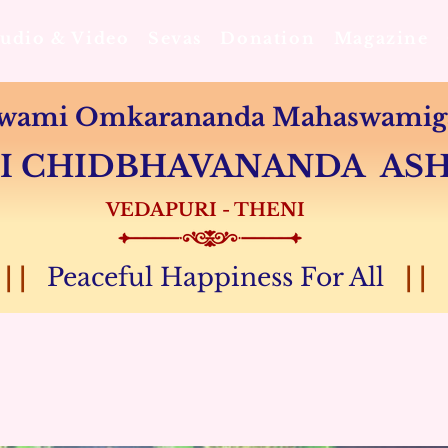
Audio & Video
Sevas
Donation
Magazine
 Swami Omkarananda Mahaswamiga
MI CHIDBHAVANANDA A
VEDAPURI - THENI
| |
Peaceful Happiness For All
| |