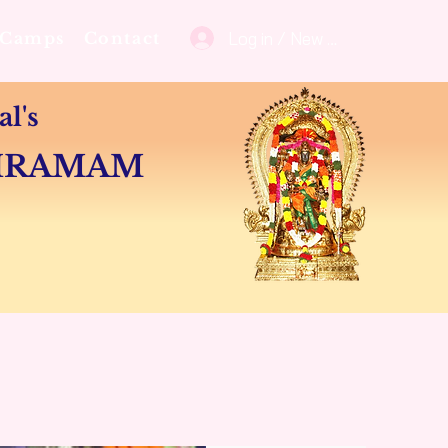
Log in / New user sign up
Camps
Contact
l's
SHRAMAM