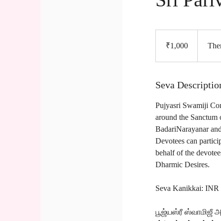
1,000
Indian
rupees
₹1,000
The
Seva Descriptio
Pujyasri Swamiji Con
around the Sanctum 
BadariNarayanar and
Devotees can partici
behalf of the devotees
Dharmic Desires.
Seva Kanikkai: INR
பூஜ்யஸ்ரீ ஸ்வாமிஜீ 