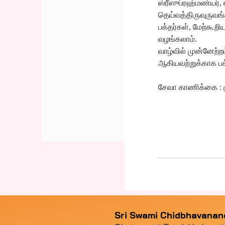
ஸ்ரீஸுப்ரஹ்மண்யர், 
தெய்வத்திருவுருவங
பக்தர்கள், மேற்கூ
வழங்கலாம்.
வாழ்வில் முன்னேற்
ஆகியவற்றுக்காக பக்த
சேவா காணிக்கை : ர
Sri Swami Chidbhavana