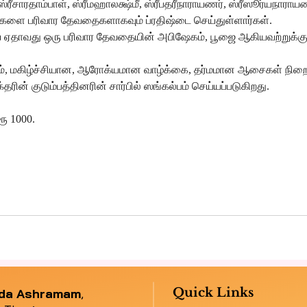
ஸ்ரீசாரதாம்பாள், ஸ்ரீமஹாலக்ஷ்மீ, ஸ்ரீபதரீநாராயணர், ஸ்ரீஸூர்யநாரா
்களை பரிவார தேவதைகளாகவும் ப்ரதிஷ்டை செய்துள்ளார்கள்.
றிய ஏதாவது ஒரு பரிவார தேவதையின் அபிஷேகம், பூஜை ஆகியவற்றுக்
றம், மகிழ்ச்சியான, ஆரோக்யமான வாழ்க்கை, தர்மமான ஆசைகள் நிற
ரின் குடும்பத்தினரின் சார்பில் ஸங்கல்பம் செய்யப்படுகிறது.
ூ 1000.
Quick Links
nda Ashramam
,