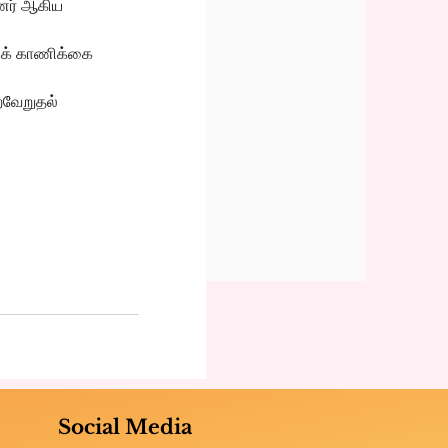
யணர் ஆகிய
குக் காணிக்கை
ைவேறுதல்
Social Media