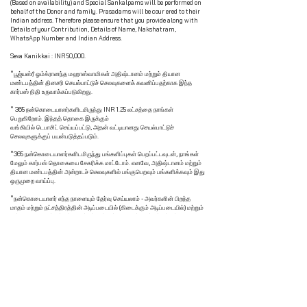
(Based on availability) and Special Sankalpams will be performed on
behalf of the Donor and family. Prasadams will be cour ered to their
Indian address. Therefore please ensure that you provide along with
Details of your Contribution, Details of Name, Nakshatram,
WhatsApp Number and Indian Address.
Seva Kanikkai : INR 50,000.
*பூஜ்யஸ்ரீ ஓம்க்ரானந்த மஹாஸ்வாமிகள் அதிஷ்டானம் மற்றும் தியான
மண்டபத்தின் தினசரி செயல்பாட்டுச் செலவுகளைக் கவனிப்பதற்காக இந்த
கார்பஸ் நிதி உருவாக்கப்படுகிறது.
* 365 நன்கொடையாளர்களிடமிருந்து INR 1.25 லட்சத்தை நாங்கள்
பெறுகிறோம். இந்தத் தொகை இருக்கும்
வங்கியில் டெபாசிட் செய்யப்பட்டு, அதன் வட்டியானது செயல்பாட்டுச்
செலவுகளுக்குப் பயன்படுத்தப்படும்.
*365 நன்கொடையாளர்களிடமிருந்து பங்களிப்புகள் பெறப்பட்டவுடன், நாங்கள்
மேலும் கார்பஸ் தொகையை சேகரிக்க மாட்டோம். எனவே, அதிஷ்டானம் மற்றும்
தியான மண்டபத்தின் அன்றாடச் செலவுகளில் பங்குபெறவும் பங்களிக்கவும் இது
ஒருமுறை வாய்ப்பு.
*நன்கொடையாளர் எந்த நாளையும் தேர்வு செய்யலாம் - அவர்களின் பிறந்த
மாதம் மற்றும் நட்சத்திரத்தின் அடிப்படையில் (கிடைக்கும் அடிப்படையில்) மற்றும்
நன்கொடையாளர் மற்றும் குடும்பத்தின் சார்பாக சிறப்பு சங்கல்பங்கள்
செய்யப்படும். அவர்களின் இந்திய முகவரிக்கு பிரசாதம் வழங்கப்படும். எனவே
உங்கள் பங்களிப்பு விவரங்கள், பெயர் விவரங்கள், நட்சத்திரம், வாட்ஸ்அப் எண்
மற்றும் இந்திய முகவரி ஆகியவற்றை வழங்குவதை உறுதி செய்யவும்.
சேவா காணிக்கை : ரூ 50,000.