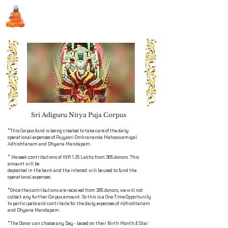
Sri Swami Chidbhavananda
Ashramam, Vedapuri, Theni
Sri Adiguru Nitya Puja Corpus
Book Seva
*This Corpus fund is being created to take care of the daily
operational expenses of Pujyasri Omkrananda Mahaswamigal
Adhishtanam and Dhyana Mandapam.
* We seek contributions of INR 1.25 Lakhs from 365 donors. This
amount will be
deposited in the bank and the interest will be used to fund the
operational expenses.
*Once the contributions are received from 365 donors, we will not
collect any further Corpus amount. So this is a One Time Opportunity
to participate and contribute for the daily expenses of Adhishtanam
and Dhyana Mandapam.
*The Donor can choose any Day - based on their Birth Month & Star