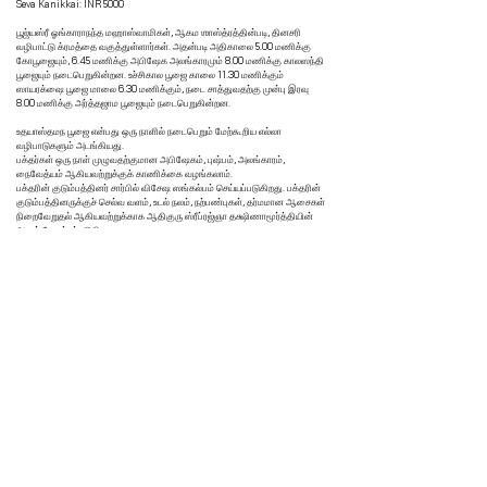
Seva Kanikkai: INR 5000
பூஜ்யஸ்ரீ ஓங்காராநந்த மஹாஸ்வாமிகள், ஆகம ஶாஸ்த்ரத்தின்படி, தினசரி
வழிபாட்டு க்ரமத்தை வகுத்துள்ளார்கள். அதன்படி அதிகாலை 5.00 மணிக்கு
கோபூஜையும், 6.45 மணிக்கு அபிஷேக அலங்காரமும் 8.00 மணிக்கு காலஸந்தி
பூஜையும் நடைபெறுகின்றன. உச்சிகால பூஜை காலை 11.30 மணிக்கும்
ஸாயரக்ஷை பூஜை மாலை 6.30 மணிக்கும், நடை சாத்துவதற்கு முன்பு இரவு
8.00 மணிக்கு அர்த்தஜாம பூஜையும் நடைபெறுகின்றன.
உதயாஸ்தமந பூஜை என்பது ஒரு நாளில் நடைபெறும் மேற்கூறிய எல்லா
வழிபாடுகளும் அடங்கியது.
பக்தர்கள் ஒரு நாள் முழுவதற்குமான அபிஷேகம், புஷ்பம், அலங்காரம்,
நைவேத்யம் ஆகியவற்றுக்குக் காணிக்கை வழங்கலாம்.
பக்தரின் குடும்பத்தினர் சார்பில் விசேஷ ஸங்கல்பம் செய்யப்படுகிறது. பக்தரின்
குடும்பத்தினருக்குச் செல்வ வளம், உடல் நலம், நற்பண்புகள், தர்மமான ஆசைகள்
நிறைவேறுதல் ஆகியவற்றுக்காக ஆதிகுரு ஸ்ரீப்ரஜ்ஞா தக்ஷிணாமூர்த்தியின்
அருள் வேண்டப்படுகிறது.
சேவா காணிக்கை : ரூ 5000.
Powered by QHills
Share this shot to your social community!