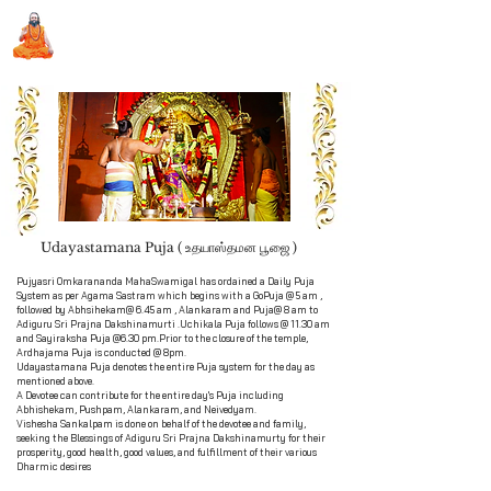
Sri Swami Chidbhavananda
Ashramam, Vedapuri, Theni
Udayastamana Puja ( உதயாஸ்தமன பூஜை )
Book Seva
Pujyasri Omkarananda MahaSwamigal has ordained a Daily Puja
System as per Agama Sastram which begins with a GoPuja @ 5 am ,
followed by Abhsihekam@ 6.45 am , Alankaram and Puja@ 8 am to
Adiguru Sri Prajna Dakshinamurti .Uchikala Puja follows @ 11.30 am
and Sayiraksha Puja @6.30 pm.Prior to the closure of the temple,
Ardhajama Puja is conducted @ 8pm.
Udayastamana Puja denotes the entire Puja system for the day as
mentioned above.
A Devotee can contribute for the entire day's Puja including
Abhishekam, Pushpam, Alankaram, and Neivedyam.
Vishesha Sankalpam is done on behalf of the devotee and family,
seeking the Blessings of Adiguru Sri Prajna Dakshinamurty for their
prosperity, good health, good values, and fulfillment of their various
Dharmic desires